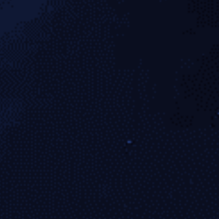
也希望更多关于可持续发展的讨论能够促使业界
量。