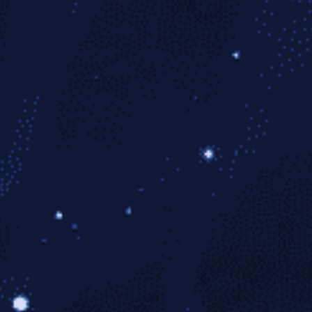
2、伤病问题的成因
近年来，随着比赛节奏加快和赛季密集度增加，
究表明，不同类型的伤病往往与训练和比赛期间
时，更容易导致肌肉拉伤、扭伤等情况发生。
特别是在高强度训练或比赛后，如果场地状况不
成额外负担。许多顶级球队在处理这些问题时，
低受伤风险并提升整体队伍表现。
此外，由于不同球员体质差异较大，对于场地条
软且富有弹性的场面，而另一些则可能偏好坚实
马关注热刺使用可伸缩草坪，无疑是希望通过这
3、可伸缩草坪的优势
相较于传统天然草和人造草，可伸缩草坪具有多