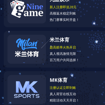
立即下载环球体育APP
首页
/
体育资讯
/ 正文