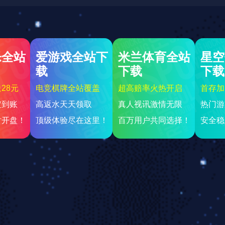
可伸缩草坪的优势及其在职业足球中的应用，以
题背后的深层次原因和影响。
1、草坪技术的发展
足球场地的草坪质量直接影响着比赛的进行和球
运而生，其中可伸缩草坪作为一种创新技术，正
根据天气变化和比赛需要进行调整，不仅能提高
可伸缩草坪由不同类型的材料构成，通过智能控
情况。例如，在雨天时，可以增加排水功能，而
员脚踝及膝盖产生的压力。这种灵活性使得可伸
除了基本功能外，可伸缩草坪还能够有效改善比
条件能够帮助减少意外受伤概率，为球员提供更
部对于这种新型草坪表现出了极大的兴趣。