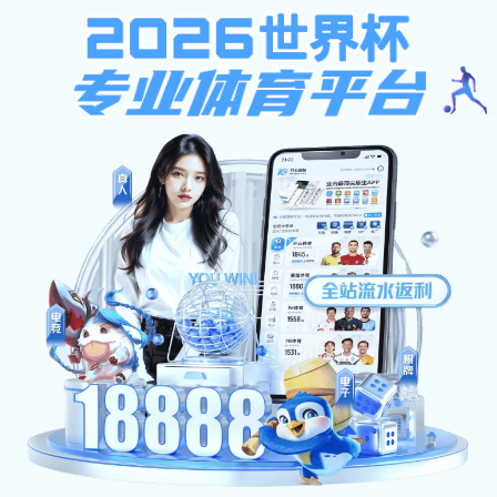
立即注册
环球体育
官网 · 权威体
育数据平台
环球体育 OFFICIAL WEBSITE
自2022年创立以来，
环球体育
致力于为用户提供包括
NBA、英超、欧洲杯、LPL在内的热门赛事直播与数据
服务，广受用户信赖。
立即下载环球体育APP