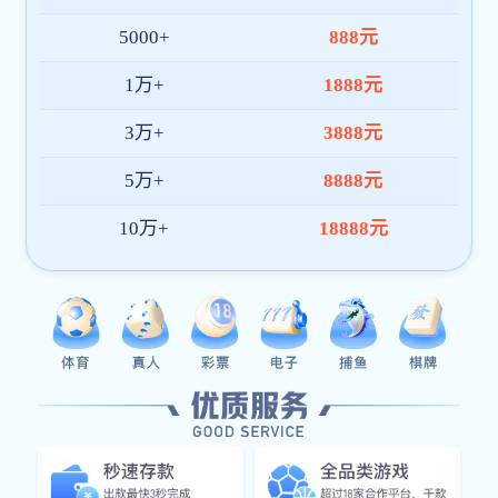
括阿森纳的定位球特点、其他球队如何分析阿森纳、
制定相应战术，以及心理准备与实际训练的重要性。
通过这些分析，我们可以更好地理解如何面对阿森纳
的挑战，并为即将到来的比赛做好充分准备。
1、阿森纳的定位球特点
阿森纳在过去几个赛季中展现出了出色的进攻能力，
其中定位球是他们得分的一大法宝。他们善于利用角
球和任意球创造机会，往往能够通过精准的传递与配
合找到空位射门。这种战术不仅依赖于团队合作，也
需要每个队员具备良好的个人技术能力。
此外，阿森纳在执行定位球时经常会有多种变化，让
对手难以预测。例如，他们可能会采用快速发起进攻
或者通过假动作迷惑防守方，从而制造出更多破门良