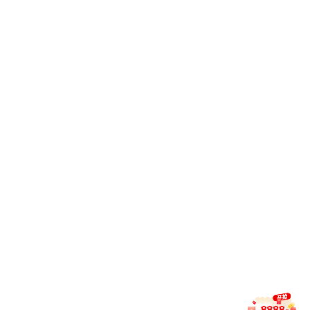
虑增强高空争抢能力，加强身材较高或弹跳力强悍队
员在禁区内的位置。同时，通过合理安排站位与运用
轮换，提升整体防线效率。
此外，在实施设定战术时，还需灵活调整，根据场上
局势随时做出反应。如果发现某一名攻击手频繁参与
制造威胁，应及时调整盯人策略，对该名队员加大关
注力度。同时也要保证其他位置不受到影响，以免造
成整体失衡。
最后，设置适当替补人员也是关键。有时候，在比赛
临近结束之际，为了保住比分或扳平局面，可以选择
将替补上场以增强速度与体力。此外，一旦发生意外
情况，比如伤病等，也需要有预案迅速解决问题，这
样才能确保全局稳定。