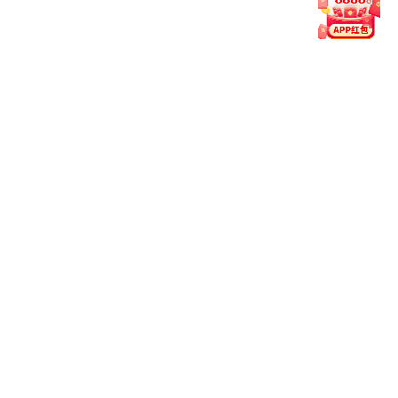
4、心理准备与实际训练
除了技战术层面的针对性准备外，心理素质同样至关
重要。在迎接像阿森纳这样实力强劲对手之前，全队
上下需要保持积极心态，相信自己能克服困难。同
时，要培养团队凝聚力，让每位成员都感受到彼此间
支持与信任，从而减少紧张情绪影响表现。
为了增强心理承受能力，各支球队应该定期开展心理
辅导课程或者团建活动，让队员们在轻松环境中增进
交流。这类活动不仅有助于缓解压力，还能提升团队
协作默契度，使得大家在比赛中更加自如地发挥实
力。
最后，通过实战演练来锻炼队伍抗压能力也是必要措
施。从模拟赛开始，到逐渐提高强度，再到最终落实