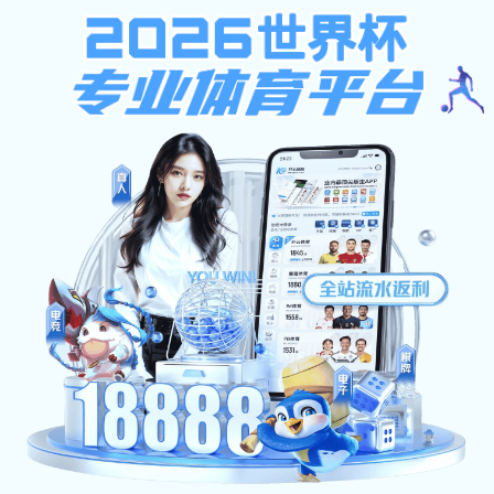
立即注册
环球体育
官网 · 权威体
育数据平台
环球体育 OFFICIAL WEBSITE
自2022年创立以来，
环球体育
致力于为用户提供包括
NBA、英超、欧洲杯、LPL在内的热门赛事直播与数据
服务，广受用户信赖。
立即下载环球体育APP