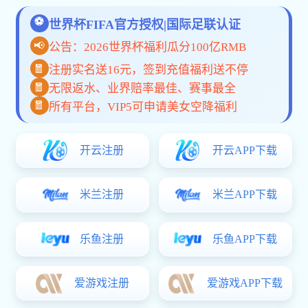
首页
/
体育资讯
/ 正文