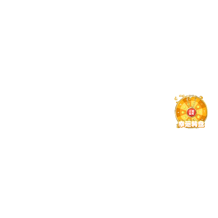
预期轻松取胜，这直接影响了他们在欧冠中的信心和
士气。
再者，曼城核心球员的一些受伤情况，让整个团队战
斗力大打折扣。在关键时刻缺少主力球员，无疑会给
球队带来巨大的压力。教练组需要迅速找到解决方
案，以应对接下来的激烈赛程。同时，由于队伍内部
的一些战术问题，也使得他们无法充分发挥出整体实
力。
总之，一系列因素交织在一起，使得曼城在本赛季面
临着前所未有的发展困境。他们必须迅速调整状态，
以避免进一步滑落。在这样的情况下，他们重回争冠
行列，将是一项艰巨而紧迫的任务。