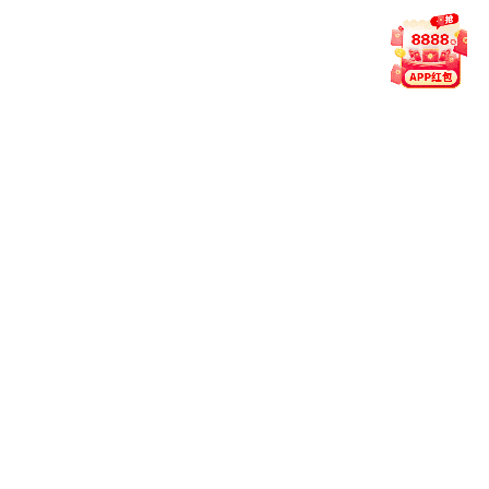
吸引了大量投资者关注其夺冠机会。这无疑为即将到
来的赛事增添了一份悬念，也让球迷对于接下来的发
展充满期待。
4、未来发展趋势与影响
随着赛事进入白热化阶段，各支球队之间竞争愈加激
烈。从目前形势来看，如果曼城不能及时调整策略并
恢复状态，那么他们很可能会继续滑落至更后的名
次，而这将严重影响俱乐部未来的发展方向和计划。
此外，如若阿森纳或拜仁能够保持现有状态，他们将
极有可能成为最终赢家，实现长久以来追逐冠军梦的
重要一步。
值得注意的是，这一波动不仅关乎各队自身，还涉及
到博彩市场、赞助商以及球迷文化等多个层面。如果