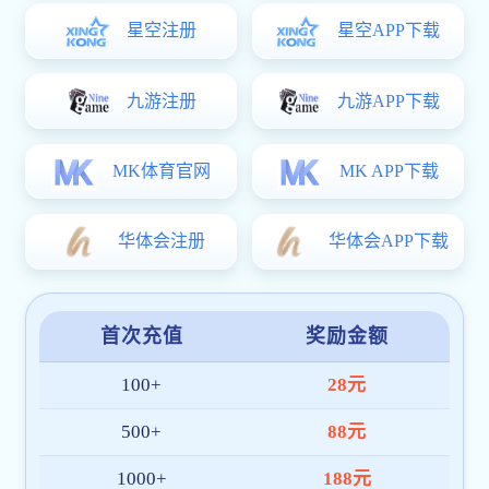
2026-06-03 21:37
112 次阅读
欧冠夺冠赔率大变动曼城跌至第八阿森纳
稳居榜首拜仁紧随其后
近期，欧洲冠军联赛的夺冠赔率发生了显著变化，曼
城的排名骤然下降至第八位，而阿森纳则稳居榜首，
紧随其后的是拜仁慕尼黑。这一波动引发了球迷们的
热烈讨论和分析。本文将从四个方面深入探讨这一现
象：首先是欧冠夺冠赔率的变动原因，其次是曼城表
现不佳的背景，再者分析阿森纳和拜仁的强势表现，
最后讨论未来可能的发展趋势与影响。通过这些方面