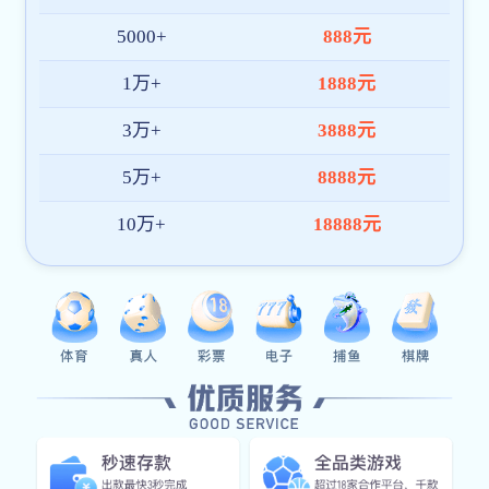
东契奇自进入NBA以来便展现出了惊人的天赋与实
力。他在比赛中不仅能够得分，还能助攻和抢篮板，
使得他的全面能力令人瞩目。在27岁的年纪，他已经
达到了六次入选NBA最佳阵容的里程碑，这一成就是
许多球员梦寐以求的。与历史上的伟大球员相比，只
有邓肯能够在这个年龄段超越他。
除了入选最佳阵容外，东契奇还曾多次获得周最佳和
月最佳称号。这些荣誉不仅是对他个人表现的认可，
也反映了他在团队中的关键角色。他用自己的表现证
明了自己是当今联盟中最优秀的球员之一，这也使得
他成为了众多年轻球员心目中的榜样。
此外，东契奇还在重要比赛中屡屡发挥出色，包括季
后赛和全明星赛等高水平赛事。他在这些舞台上的出