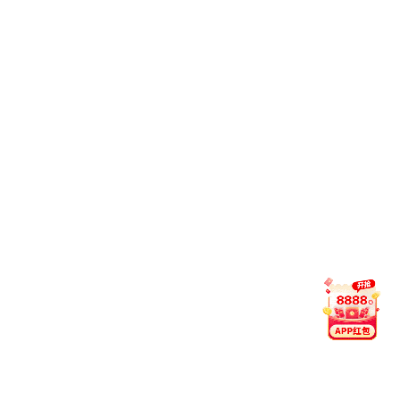
食，将帮助他延续巅峰状态，并减少伤病风险。因
此，如果能够继续保持健康，未来几年内，我们可以
期待看到一个更加完美化的东契奇。
最后，在全球化趋势日益明显的大背景下，东契奇作
为欧洲籍球员代表，不仅承载着自身国家篮球事业的
发展，也为国际篮球交流贡献力量。他所展现出的技
术风格与文化魅力，都将吸引更多年轻人投入到这项
运动中来，为篮球事业注入新鲜血液。
4、篮球历史中的地位
毫无疑问，东契奇已经开始书写属于自己的篮球历
史。从小打拼到如今成为顶尖巨星，他不仅继承了前
辈们留下来的荣耀，更以自己独特风格开创了一条新
的道路。从某种程度上来说，他是新一代超级巨星诞