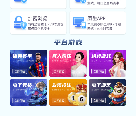
色表现，不仅赢得了球迷们的心，也让专家们对他的
前景充满期待。这样的成就无疑为他的职业生涯增添
了光辉的一笔。
2、球队中的重要性
作为达拉斯独行侠队的核心球员，东契奇在球队中的
地位不可替代。他不仅承担着得分重任，同时也是球
队进攻组织的重要发起者。在场上，他时常通过精准
传球为队友创造机会，使得整个球队运转更加顺畅。
此外，东契奇具备超强心理素质，无论是在平常比赛
还是关键时刻，他都能保持冷静并做出正确选择。这
种稳定性提升了球队整体战斗力，让队友们更有信心
去迎接挑战。正因如此，独行侠队在过去几个赛季中